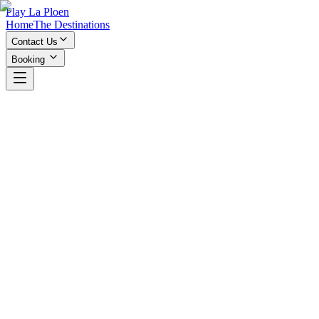
Play La Ploen
Home
The Destinations
Contact Us
Booking